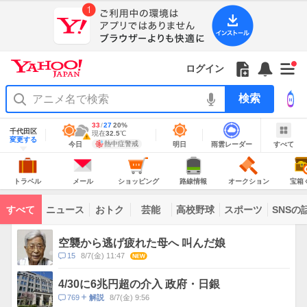
Yahoo!
Yahoo!
フ
フ
Yahoo!
お
サ
Yahoo!
新
JAPAN
ログイン
JAPAN
ォ
ォ
JAPAN
知
イ
JAPAN
着
ア
ロ
ロ
か
ら
ド
ID
Yahoo!
着
プ
ー
ー
ら
せ
メ
で
検
せ
リ
を
の
一
ニ
ロ
索
替
を
開
お
覧
ュ
グ
え
使
地
最
33
最
降
27
20
%
く
知
を
ー
イ
域
テ
千代田区
う
高
低
水
現
現在
32.5
℃
情
警
ら
開
を
ン
明
雨
す
今
変更する
ー
気
気
確
在
報
報・
熱中症警戒
今日
明日
雨雲レーダー
すべて
日
雲
べ
日
せ
く
開
温
温
率
気
注
マ
の
レ
て
の
Yahoo!
温
天
ー
く
意
あ
JAPAN
天
気
ダ
報
の
気
ー
り
ト
メ
シ
路
オ
宝
が
主
ラ
ー
ョ
線
ー
箱
トラベル
メール
ショッピング
路線情報
オークション
宝箱
な
出
ベ
ル
ッ
情
ク
く
サ
て
ル
ピ
報
シ
じ
ー
コ
い
ン
ョ
ビ
すべて
ニュース
おトク
芸能
高校野球
スポーツ
SNSの
グ
ン
ン
ま
ス
す
テ
ト
ン
ピ
空襲から逃げ疲れた母へ 叫んだ娘
ツ
ッ
一
コ
15
8/7(金) 11:47
NEW
ク
覧
メ
ス
ン
4/30に6兆円超の介入 政府・日銀
ト
コ
769
8/7(金) 9:56
解説
数