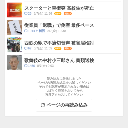
メ
ン
スクーターと車衝突 高校生が死亡
ト
コ
25
8/7(金) 11:36
NEW
関心
数
メ
ン
従業員「退職」で倒産 最多ペース
ト
コ
1014
8/7(金) 10:30
解説
数
メ
ン
西鉄の駅で不適切音声 被害届検討
ト
コ
67
8/7(金) 11:35
NEW
関心
数
メ
ン
歌舞伎の中村小三郎さん 書類送検
ト
コ
1456
8/7(金) 9:03
数
メ
お
ン
す
読み込みに失敗しました
ト
す
ページの再読み込みをお試しください
数
それでも記事が表示されない場合は
め
しばらく時間をおいてから
記
再度アクセスしてください
事
ページの再読み込み