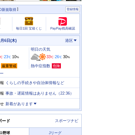
ID新規取得
登録情報
PayPay残高確認
ル
毎日1回 宝箱くじ
8月6日(木)
港区
明日
の天気
23
10
33
26
30
℃
℃
%
℃
℃
%
熱中症指数
厳重警戒
危険
ー
くらしの手続きや自治体情報など
報
事故・遅延情報はありません（22:36）
報
せ
新着があります
ボード
スポーツナビ
ロ野球
Jリーグ