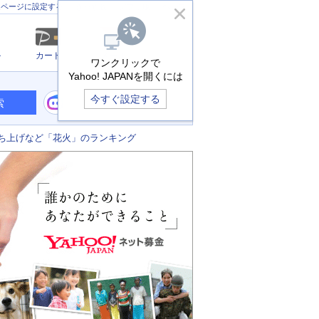
きっず版
アプリ版
ヘルプ
ムページに設定する
ル
カード
メール
ワンクリックで
Yahoo! JAPANを開くには
今すぐ設定する
索
ち上げなど「花火」のランキング