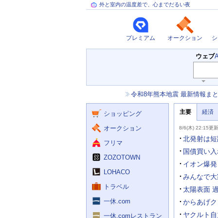
外と室内の温度差で、心までだるい夜
プレミアム
オークション
シ
検
ウェブ
索
主
キ
ー
な
お
令和8年熊本地震 最新情報ま
ワ
サ
知
ー
ー
ニ
ら
ド
主要
経済
ュ
ショッピング
せ
ビ
入
ー
力
主
ス
ス
オークション
8/6(木) 22:15更
補
要
助
ニ
北発射は短
フリマ
を
ュ
開
ー
国債買い入
く
ZOZOTOWN
ス
イオン爆発
LOHACO
みんなで大
トラベル
太陽表面 
一休.com
からあげク
ヤクルト自
一休.comレストラン