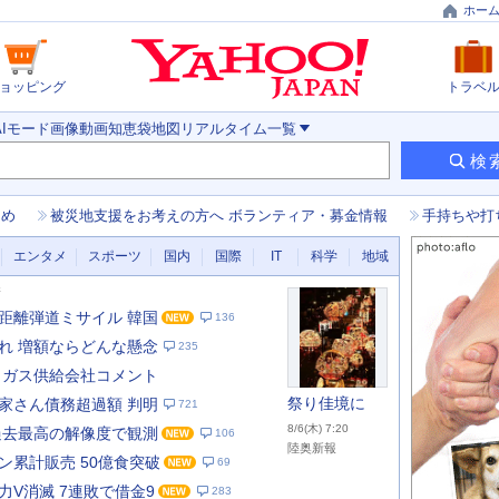
ホー
ョッピング
トラベ
AIモード
画像
動画
知恵袋
地図
リアルタイム
一覧
検
とめ
被災地支援をお考えの方へ ボランティア・募金情報
手持ちや打
エンタメ
スポーツ
国内
国際
IT
科学
地域
新
距離弾道ミサイル 韓国
136
れ 増額ならどんな懸念
235
 ガス供給会社コメント
祭り佳境に
家さん債務超過額 判明
721
8/6(木) 7:20
過去最高の解像度で観測
106
陸奥新報
ン累計販売 50億食突破
69
あ
な
力V消滅 7連敗で借金9
283