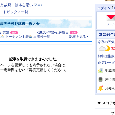
た
涙 故郷・熊本を思い
193
の
個
ログイン
人
ス
トピックス一覧
に
テ
関
ー
わ
国高等学校野球選手権大会
メー
タ
る
情
ス
vs.東筑
18:30 聖隷vs.佐野日
報
本
2026年
果
トーナメント表
出場校一覧
記事を見る
日
今
の
今夜
の天気
日
天
明
32
気
日
、
の
熱中症指数
運
天
記事を取得できませんでした。
行
気
雨雲レーダ
情
ページを更新しても表示されない場合は、
報
一定時間をおいて再度更新してください。
地域情
運行情
お知ら
スコア
プ