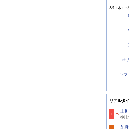
8/6（木）
の
D
オ
ソフ
リアルタ
上川
1
関
神川
連
ワ
如月
ー