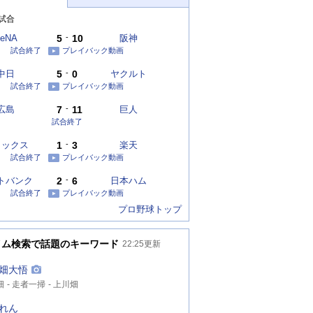
試合
eNA
5
-
10
阪神
試合終了
プレイバック動画
中日
5
-
0
ヤクルト
試合終了
プレイバック動画
広島
7
-
11
巨人
試合終了
リックス
1
-
3
楽天
試合終了
プレイバック動画
トバンク
2
-
6
日本ハム
試合終了
プレイバック動画
プロ野球トップ
イム検索で話題のキーワード
22:25
更新
畑大悟
畑
走者一掃
上川畑
れん