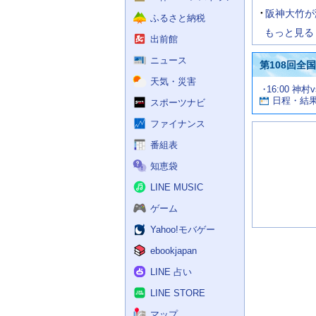
阪神大竹が
ふるさと納税
もっと見る
出前館
ニュース
第108回全
天気・災害
試
16:00 神村
お
合
日程・結
スポーツナビ
す
情
す
報
ファイナンス
め
の
番組表
記
知恵袋
事
LINE MUSIC
ゲーム
Yahoo!モバゲー
ebookjapan
LINE 占い
LINE STORE
マップ