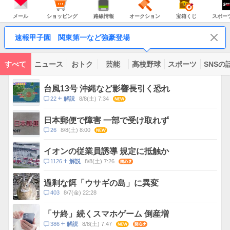
JAPAN
天
温
気
ダ
の
気
ー
メ
シ
路
オ
宝
ス
主
ー
ョ
線
ー
箱
ポ
メール
ショッピング
路線情報
オークション
宝箱くじ
スポー
な
ル
ッ
情
ク
く
ー
サ
ピ
報
シ
じ
ツ
ー
コ
ン
ョ
ナ
ビ
速報甲子園 関東第一など強豪登場
グ
ン
ビ
ン
ス
テ
ン
ツ
すべて
ニュース
おトク
芸能
高校野球
スポーツ
SNSの
一
ト
覧
ピ
台風13号 沖縄など影響長引く恐れ
ッ
コ
22
8/8(土) 7:34
NEW
解説
ク
メ
ス
ン
日本郵便で障害 一部で受け取れず
ト
コ
26
8/8(土) 8:00
NEW
数
メ
ン
イオンの従業員誘導 規定に抵触か
ト
コ
1126
8/8(土) 7:26
関心
解説
数
メ
ン
過剰な餌「ウサギの島」に異変
ト
コ
403
8/7(金) 22:28
数
メ
ン
「サ終」続くスマホゲーム 倒産増
ト
コ
386
8/8(土) 7:47
NEW
関心
解説
数