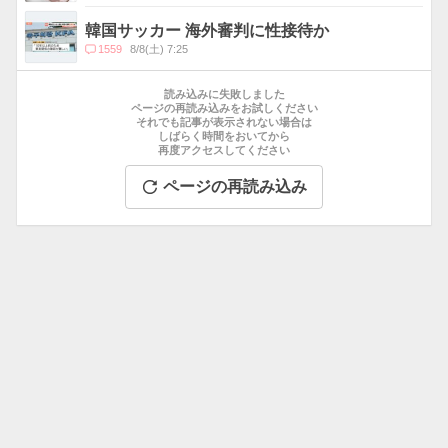
メ
ン
韓国サッカー 海外審判に性接待か
ト
コ
1559
8/8(土) 7:25
数
メ
お
ン
す
読み込みに失敗しました
ト
す
ページの再読み込みをお試しください
数
それでも記事が表示されない場合は
め
しばらく時間をおいてから
記
再度アクセスしてください
事
ページの再読み込み