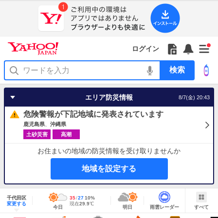
Yahoo!
Yahoo!
フ
フ
Yahoo!
お
サ
Yahoo!
新
JAPAN
ログイン
JAPAN
ォ
ォ
JAPAN
知
イ
JAPAN
着
ア
ロ
ロ
か
ら
ド
ID
Yahoo!
着
プ
ー
ー
ら
せ
メ
で
検
せ
リ
を
の
一
ニ
ロ
索
替
を
開
お
覧
ュ
グ
え
使
く
知
を
ー
イ
テ
う
エリア防災情報
8/7(金) 20:43
ら
開
を
ン
ー
せ
く
開
マ
危険警報が下記地域に発表されています
く
あ
り
鹿児島県
沖縄県
土砂災害
高潮
お住まいの地域の防災情報を受け取りませんか
地域を設定する
地
域
千代田区
最
35
最
降
27
10
%
情
明
雨
す
今
変更する
高
低
水
現
現在
29.9
℃
報
今日
明日
雨雲レーダー
すべて
日
雲
べ
日
気
気
確
在
の
レ
て
の
温
温
率
気
Yahoo!
天
ー