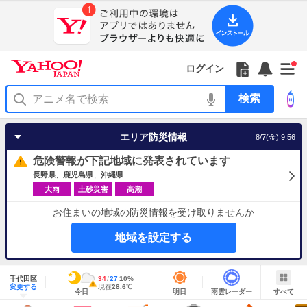
Yahoo!
Yahoo!
フ
フ
Yahoo!
お
サ
Yahoo!
新
JAPAN
ログイン
JAPAN
ォ
ォ
JAPAN
知
イ
JAPAN
着
ア
ロ
ロ
か
ら
ド
ID
Yahoo!
着
プ
ー
ー
ら
せ
メ
で
検
せ
リ
を
の
一
ニ
ロ
索
替
を
開
お
覧
ュ
グ
え
使
く
知
を
ー
イ
テ
う
エリア防災情報
8/7(金) 9:56
ら
開
を
ン
ー
せ
く
開
マ
危険警報が下記地域に発表されています
く
あ
り
長野県
鹿児島県
沖縄県
大雨
土砂災害
高潮
お住まいの地域の防災情報を受け取りませんか
地域を設定する
地
域
千代田区
最
34
最
降
27
10
%
情
警
明
雨
す
今
変更する
高
低
水
現
現在
28.6
℃
報
報・
今日
明日
雨雲レーダー
すべて
日
雲
べ
日
気
気
確
在
注
の
レ
て
の
温
温
率
気
Yahoo!
天
ー