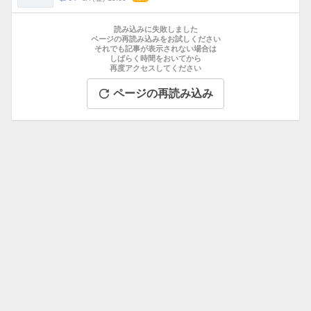
数
メ
お
ン
す
読み込みに失敗しました
ト
す
ページの再読み込みをお試しください
数
それでも記事が表示されない場合は
め
しばらく時間をおいてから
記
再度アクセスしてください
事
ページの再読み込み