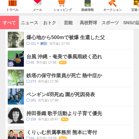
意
JAPAN
天
温
気
ダ
報
の
気
ー
ト
メ
シ
路
オ
宝
が
主
ラ
ー
ョ
線
ー
箱
トラベル
メール
ショッピング
路線情報
オークション
宝箱
な
出
ベ
ル
ッ
情
ク
く
サ
て
ル
ピ
報
シ
じ
ー
コ
い
ン
ョ
ビ
すべて
ニュース
おトク
芸能
高校野球
スポーツ
SNSの
グ
ン
ン
ま
ス
す
テ
ト
ン
ピ
爆心地から500mで被爆 生還した父
ツ
ッ
一
コ
151
8/7(金) 17:43
解説
ク
覧
メ
ス
ン
台風 沖縄・奄美で暴風雨続く恐れ
ト
コ
45
8/7(金) 17:56
NEW
数
メ
ン
鉄塔の保守作業員が死亡 熱中症か
ト
コ
273
8/7(金) 17:30
数
メ
ン
ペンギン4羽死ぬ 園が死因発表
ト
コ
181
8/7(金) 17:40
数
メ
ン
持田香織 歌手活動より子育て優先
ト
コ
159
8/7(金) 18:47
NEW
数
メ
ン
くりぃむ所属事務所 熊本に寄付
ト
コ
64
8/7(金) 19:09
NEW