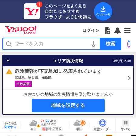
Yahoo!
Yahoo!
フ
フ
Yahoo!
お
サ
Yahoo!
JAPAN
ログイン
JAPAN
ォ
ォ
JAPAN
知
イ
JAPAN
ア
ロ
ロ
か
ら
ド
ID
Yahoo!
プ
ー
ー
ら
せ
メ
で
検
リ
を
の
一
ニ
ロ
索
を
開
お
覧
ュ
グ
使
く
知
を
ー
イ
う
エリア防災情報
8/9(日) 5:56
ら
開
を
ン
せ
く
開
危険警報が下記地域に発表されています
く
宮城県
秋田県
福島県
土砂災害
お住まいの地域の防災情報を受け取りませんか
地域を設定する
地
最
34
最
降
26
20
%
域
千代田区
高
低
水
現
現在
32.8
℃
情
警
明
雨
す
今
変更する
気
気
確
在
報
報・
熱中症警戒
今日
明日
雨雲レーダー
すべて
日
雲
べ
日
温
温
率
気
注
の
レ
て
の
Yahoo!
温
天
ー