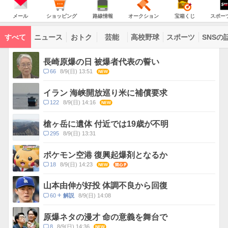
意
JAPAN
天
気
ダ
報
の
気
ー
メ
シ
路
オ
宝
ス
が
主
ー
ョ
線
ー
箱
ポ
メール
ショッピング
路線情報
オークション
宝箱くじ
スポー
な
出
ル
ッ
情
ク
く
ー
サ
て
ピ
報
シ
じ
ツ
ー
コ
い
ン
ョ
ナ
ビ
すべて
ニュース
おトク
芸能
高校野球
スポーツ
SNSの
グ
ン
ビ
ン
ま
ス
す
テ
ト
ン
ピ
長崎原爆の日 被爆者代表の誓い
ツ
ッ
一
コ
66
8/9(日) 13:51
NEW
ク
覧
メ
ス
ン
イラン 海峡開放巡り米に補償要求
ト
コ
122
8/9(日) 14:16
NEW
数
メ
ン
槍ヶ岳に遺体 付近では19歳が不明
ト
コ
295
8/9(日) 13:31
数
メ
ン
ポケモン空港 復興起爆剤となるか
ト
コ
18
8/9(日) 14:23
NEW
関心
数
メ
ン
山本由伸が好投 体調不良から回復
ト
コ
60
8/9(日) 14:08
解説
数
メ
ン
原爆ネタの漫才 命の意義を舞台で
ト
コ
8
8/9(日) 14:36
NEW