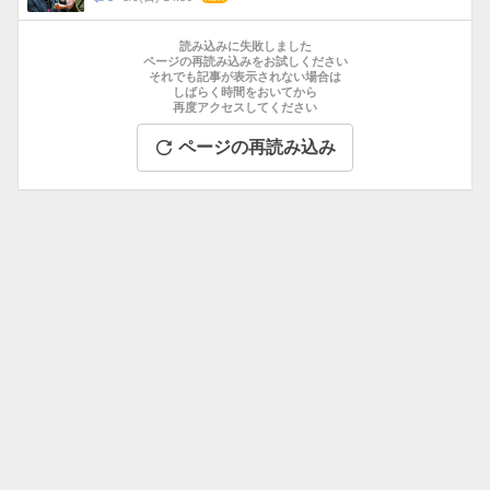
数
メ
お
ン
す
読み込みに失敗しました
ト
す
ページの再読み込みをお試しください
数
それでも記事が表示されない場合は
め
しばらく時間をおいてから
記
再度アクセスしてください
事
ページの再読み込み