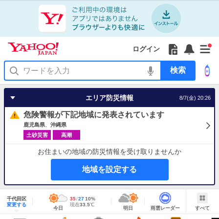
Yahoo!
Yahoo!
フ
フ
Yahoo!
お
サ
Yahoo!
新
JAPAN
ログイン
JAPAN
ォ
ォ
JAPAN
知
イ
JAPAN
着
ア
ロ
ロ
か
ら
ド
ID
Yahoo!
着
プ
ー
ー
ら
せ
メ
で
検
せ
リ
を
の
一
ニ
ロ
索
替
を
開
お
覧
ュ
グ
え
使
く
知
を
ー
イ
テ
う
エリア防災情報
8/7(金) 20:26
ら
開
を
ン
ー
せ
く
開
マ
危険警報が下記地域に発表されています
く
あ
り
鹿児島県
沖縄県
土砂災害
高潮
お住まいの地域の防災情報を受け取りませんか
地域を設定する
地
域
千代田区
最
35
最
降
27
10
%
情
明
雨
す
今
変更する
高
低
水
現
現在
33.5
℃
報
今日
明日
雨雲レーダー
すべて
日
雲
べ
日
気
気
確
在
の
レ
て
の
温
温
率
気
Yahoo!
天
ー