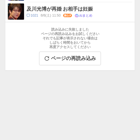
メ
ン
及川光博が再婚 お相手は妊娠
ト
AIまとめ
コ
1021
8/8(土) 11:50
関心
数
メ
お
ン
す
読み込みに失敗しました
ト
す
ページの再読み込みをお試しください
数
それでも記事が表示されない場合は
め
しばらく時間をおいてから
記
再度アクセスしてください
事
ページの再読み込み