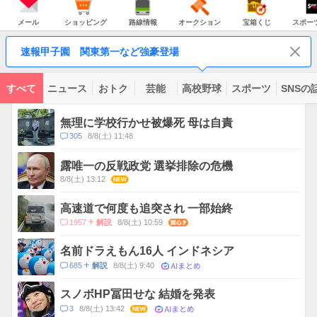
JAPAN
天
温
気
ダ
の
気
ー
メ
シ
路
オ
宝
ス
主
ー
ョ
線
ー
箱
ポ
メール
ショッピング
路線情報
オークション
宝箱くじ
スポー
な
ル
ッ
情
ク
く
ー
サ
ピ
報
シ
じ
ツ
ー
コ
ン
ョ
ナ
ビ
速報甲子園 関東第一など強豪登場
グ
ン
ビ
ン
ス
テ
ン
ツ
すべて
ニュース
おトク
芸能
高校野球
スポーツ
SNSの
一
ト
覧
ピ
無理に学校行かせ被爆死 母は自責
ッ
コ
305
8/8(土) 11:48
ク
メ
ス
ン
露唯一の反戦政党 選挙排除の危機
ト
8/8(土) 13:12
NEW
数
高速道で何度も追突され 一部始終
コ
1957
8/8(土) 10:59
関心
解説
メ
ン
名前ドラえもん16人 インドネシア
ト
AIまとめ
コ
685
8/8(土) 9:40
解説
数
メ
ン
スノボHP冨田せな 結婚を発表
ト
AIまとめ
コ
3
8/8(土) 13:42
NEW
数