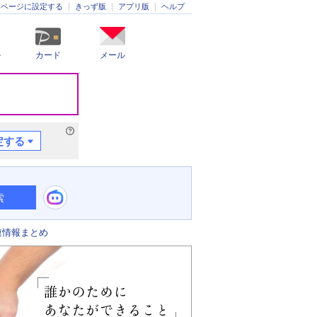
きっず版
アプリ版
ヘルプ
ムページに設定する
ル
カード
メール
定する
索
連情報まとめ