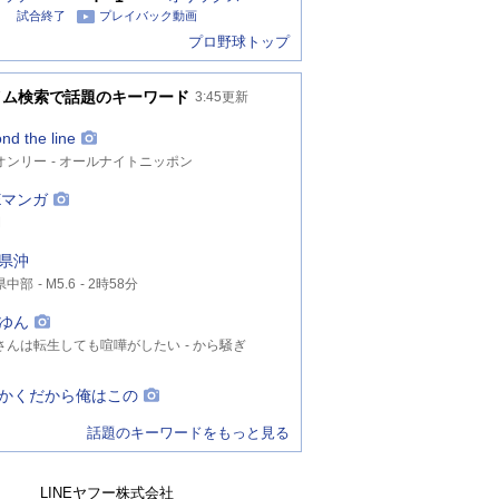
試合終了
プレイバック動画
プロ野球トップ
イム検索で話題のキーワード
3:45
更新
nd the line
オンリー
オールナイトニッポン
NEマンガ
間
県沖
県中部
M5.6
2時58分
ゆん
さんは転生しても喧嘩がしたい
から騒ぎ
ーボボ
かくだから俺はこの
話題のキーワードをもっと見る
LINEヤフー株式会社