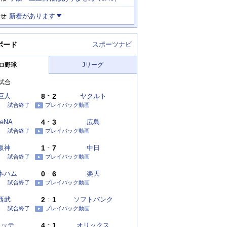
せ
新着があります
ボード
スポーツナビ
ロ野球
Jリーグ
試合
巨人
8
-
2
ヤクルト
試合終了
プレイバック動画
eNA
4
-
3
広島
試合終了
プレイバック動画
阪神
1
-
7
中日
試合終了
プレイバック動画
本ハム
0
-
6
楽天
試合終了
プレイバック動画
西武
2
-
1
ソフトバンク
試合終了
プレイバック動画
ロッテ
4
-
1
オリックス