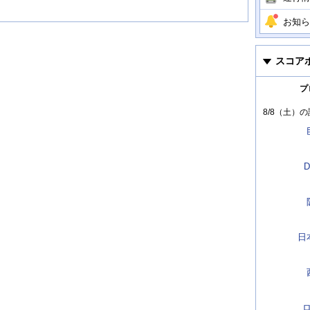
お知ら
スコア
プ
8/8（土）
の
D
日