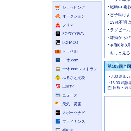
く
ー
ス
戦時中 複
ショッピング
ビ
ス
息子助けよ
オークション
19歳不明 
フリマ
ラグビー九
ZOZOTOWN
離婚から2
LOHACO
令和8年8
トラベル
もっと見る
一休.com
第108回全
一休.comレストラン
試
8:00 新田v
ふるさと納税
合
16:00 鳴
お
情
出前館
日程・結
報
す
す
ニュース
め
天気・災害
の
記
スポーツナビ
事
ファイナンス
番組表