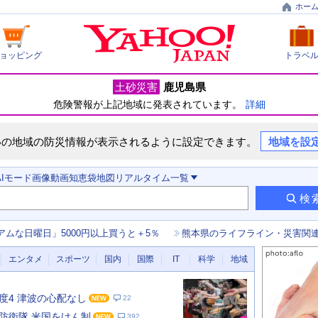
ホー
ョッピング
トラベ
土砂災害
鹿児島県
危険警報が上記地域に発表されています。
詳細
いの地域の防災情報が表示されるように設定できます。
地域を設
AIモード
画像
動画
知恵袋
地図
リアルタイム
一覧
検
アムな日曜日」5000円以上買うと＋5％
熊本県のライフライン・災害関
エンタメ
スポーツ
国内
国際
IT
科学
地域
度4 津波の心配なし
22
防衛隊 米国をけん制
392