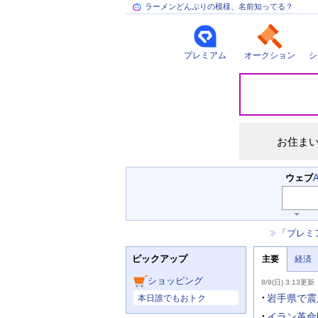
ラーメンどんぶりの模様、名前知ってる？
プレミアム
オークション
シ
災
害
情
報
お住ま
検
ウェブ
索
キ
ー
お
「プレミ
ワ
知
ー
ニ
ら
ド
ピックアップ
主要
経済
ュ
せ
入
ー
力
主
ス
ショッピング
8/9(日) 3:13更新
補
要
主
助
ニ
岩手県で震
本日誰でもおトク
な
を
ュ
サ
開
ー
イラン革命