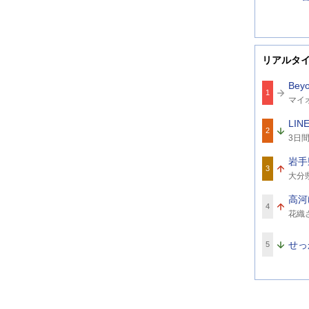
リアルタ
Beyo
1
関
マイ
連
ワ
LI
ー
2
関
ド
3日
連
ワ
岩手
ー
3
関
ド
大分
連
ワ
高河
ー
4
関
ド
花織
連
ボ
ワ
ー
せっ
5
ド