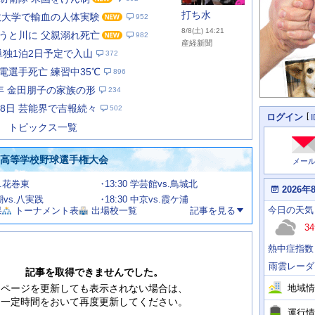
打ち水
数大学で輸血の人体実験
952
8/8(土) 14:21
うと川に 父親溺れ死亡
982
産経新聞
単独1泊2日予定で入山
372
電選手死亡 練習中35℃
896
あ
な
年 金田朋子の家族の形
234
た
月8日 芸能界で吉報続々
502
の
個
ログイン
人
ス
トピックス一覧
に
テ
関
ー
わ
国高等学校野球選手権大会
メー
タ
る
情
ス
s.花巻東
13:30 学芸館vs.鳥城北
報
本
2026年
日
渦潮vs.八実践
18:30 中京vs.霞ケ浦
今
の
今日
の天気
果
トーナメント表
出場校一覧
記事を見る
日
天
明
34
気
日
、
の
熱中症指数
運
天
行
気
雨雲レーダ
情
記事を取得できませんでした。
報
地域情
ページを更新しても表示されない場合は、
一定時間をおいて再度更新してください。
運行情