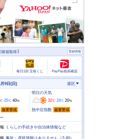
ID新規取得
登録情報
PayPay残高確認
ル
毎日1回 宝箱くじ
8月9日(日)
港区
明日
の天気
25
40
32
24
20
℃
℃
%
℃
℃
%
熱中症指数
厳重警戒
厳重警戒
ー
くらしの手続きや自治体情報など
報
事故・遅延情報はありません（3:49）
報