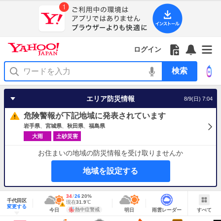
Yahoo!
Yahoo!
フ
フ
Yahoo!
お
サ
Yahoo!
JAPAN
ログイン
JAPAN
ォ
ォ
JAPAN
知
イ
JAPAN
ア
ロ
ロ
か
ら
ド
ID
Yahoo!
プ
ー
ー
ら
せ
メ
で
検
リ
を
の
一
ニ
ロ
索
を
開
お
覧
ュ
グ
使
く
知
を
ー
イ
う
エリア防災情報
8/9(日) 7:04
ら
開
を
ン
せ
く
開
危険警報が下記地域に発表されています
く
岩手県
宮城県
秋田県
福島県
大雨
土砂災害
お住まいの地域の防災情報を受け取りませんか
地域を設定する
地
最
34
最
降
26
20
%
域
千代田区
高
低
水
現
現在
31.9
℃
情
警
明
雨
す
今
変更する
気
気
確
在
報
報・
熱中症警戒
今日
明日
雨雲レーダー
すべて
日
雲
べ
日
温
温
率
気
注
の
レ
て
の
Yahoo!
温
天
ー