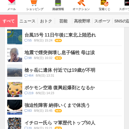
意
JAPAN
天
気
ダ
報
の
気
ー
メ
シ
路
オ
宝
ス
が
主
ー
ョ
線
ー
箱
ポ
メール
ショッピング
路線情報
オークション
宝箱くじ
スポー
な
出
ル
ッ
情
ク
く
ー
サ
て
ピ
報
シ
じ
ツ
ー
コ
い
ン
ョ
ナ
ビ
すべて
ニュース
おトク
芸能
高校野球
スポーツ
SNSの
グ
ン
ビ
ン
ま
ス
す
テ
ト
ン
ピ
台風15号 11日午後に東北上陸恐れ
ツ
ッ
一
コ
55
8/9(日) 15:24
NEW
ク
覧
メ
ス
ン
地震で煙突倒壊し息子犠牲 母は涙
ト
コ
98
8/9(日) 16:02
NEW
数
メ
ン
槍ヶ岳に遺体 付近では19歳が不明
ト
コ
464
8/9(日) 13:31
数
メ
ン
ポケモン空港 復興起爆剤となるか
ト
コ
219
8/9(日) 14:23
数
メ
ン
強迫性障害 納得いくまで体洗う
ト
コ
83
8/9(日) 15:45
NEW
数
メ
ン
イチロー氏ら マ軍歴代トップ50人
ト
コ
20
8/9(日) 15:21
NEW