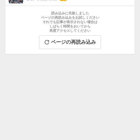
数
メ
お
ン
す
読み込みに失敗しました
ト
す
ページの再読み込みをお試しください
数
それでも記事が表示されない場合は
め
しばらく時間をおいてから
記
再度アクセスしてください
事
ページの再読み込み