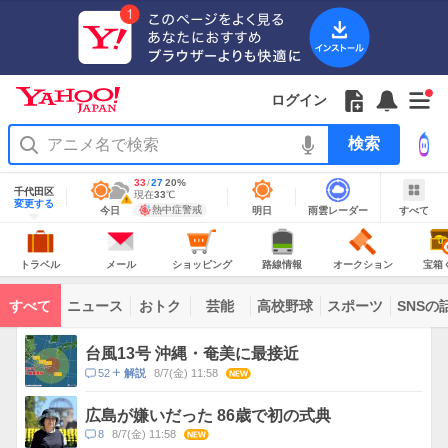
Yahoo!
Yahoo!
フ
フ
Yahoo!
お
サ
Yahoo!
新
JAPAN
ログイン
JAPAN
ォ
ォ
JAPAN
知
イ
JAPAN
着
ア
ロ
ロ
か
ら
ド
ID
Yahoo!
着
プ
ー
ー
ら
せ
メ
で
検
せ
リ
を
の
一
ニ
ロ
索
替
を
開
お
覧
ュ
グ
え
使
地
最
33
最
降
27
20
%
く
知
を
ー
イ
域
テ
千代田区
う
高
低
水
現
現在
33
℃
情
警
ら
開
を
ン
明
雨
す
今
変更する
ー
気
気
確
在
報
報・
熱中症警戒
今日
明日
雨雲レーダー
すべて
日
雲
べ
日
せ
く
開
温
温
率
気
注
マ
の
レ
て
の
Yahoo!
温
天
ー
く
意
あ
JAPAN
天
気
ダ
報
の
気
ー
り
ト
メ
シ
路
オ
宝
が
主
ラ
ー
ョ
線
ー
箱
トラベル
メール
ショッピング
路線情報
オークション
宝箱
な
出
ベ
ル
ッ
情
ク
く
サ
て
ル
ピ
報
シ
じ
ー
コ
い
ン
ョ
ビ
すべて
ニュース
おトク
芸能
高校野球
スポーツ
SNSの
グ
ン
ン
ま
ス
す
テ
ト
ン
ピ
台風13号 沖縄・奄美に最接近
ツ
ッ
一
コ
52
8/7(金) 11:58
NEW
解説
ク
覧
メ
ス
ン
広島が嫌いだった 86歳で初の式典
ト
コ
8
8/7(金) 11:58
NEW
数