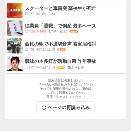
メ
ン
スクーターと車衝突 高校生が死亡
ト
コ
977
8/7(金) 11:36
数
メ
ン
従業員「退職」で倒産 最多ペース
ト
コ
2056
8/7(金) 10:30
関心
解説
数
メ
ン
西鉄の駅で不適切音声 被害届検討
ト
コ
446
8/7(金) 11:35
関心
数
メ
ン
競泳の本多灯が活動自粛 昨年事故
ト
AIまとめ
コ
122
8/7(金) 12:34
NEW
数
メ
お
ン
す
読み込みに失敗しました
ト
す
ページの再読み込みをお試しください
数
それでも記事が表示されない場合は
め
しばらく時間をおいてから
記
再度アクセスしてください
事
ページの再読み込み