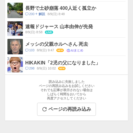
メ
ン
長野で土砂崩落 400人近く孤立か
ト
コ
200
8/9(日) 8:48
解説
数
メ
ン
速報ドジャース 山本由伸が先発
ト
8/9(日) 8:58
LIVE
数
メッシの父親ホルヘさん 死去
AIまとめ
コ
103
8/9(日) 9:47
NEW
メ
ン
HIKAKIN「2児の父になりました」
ト
コ
298
8/9(日) 10:02
NEW
数
メ
お
ン
す
読み込みに失敗しました
ト
す
ページの再読み込みをお試しください
数
それでも記事が表示されない場合は
め
しばらく時間をおいてから
記
再度アクセスしてください
事
ページの再読み込み