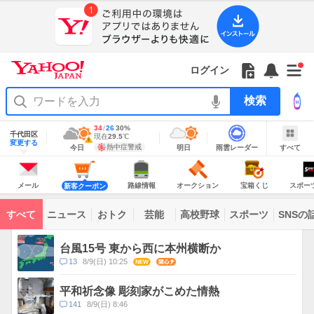
Yahoo!
Yahoo!
フ
フ
Yahoo!
お
サ
Yahoo!
新
JAPAN
ログイン
JAPAN
ォ
ォ
JAPAN
知
イ
JAPAN
着
ア
ロ
ロ
か
ら
ド
ID
Yahoo!
着
プ
ー
ー
ら
せ
メ
で
検
せ
リ
を
の
一
ニ
ロ
索
替
を
開
お
覧
ュ
グ
え
使
地
最
34
最
降
26
30
%
く
知
を
ー
イ
域
テ
千代田区
う
高
低
水
現
現在
29.5
℃
情
警
ら
開
を
ン
明
雨
す
今
変更する
ー
気
気
確
在
報
報・
熱中症警戒
今日
明日
雨雲レーダー
すべて
日
雲
べ
日
せ
く
開
温
温
率
気
注
マ
の
レ
て
の
Yahoo!
温
天
ー
く
意
あ
JAPAN
天
気
ダ
報
の
気
ー
り
メ
シ
シ
路
オ
宝
ス
が
主
ー
ョ
ョ
線
ー
箱
ポ
メール
路線情報
オークション
宝箱くじ
スポー
新客クーポン
な
出
ル
ッ
ッ
情
ク
く
ー
サ
て
ピ
ピ
報
シ
じ
ツ
ー
コ
い
ン
ン
ョ
ナ
ビ
すべて
ニュース
おトク
芸能
高校野球
スポーツ
SNSの
グ
グ
ン
ビ
ン
ま
ス
す
テ
ト
ン
ピ
台風15号 東から西に本州横断か
ツ
ッ
一
コ
13
8/9(日) 10:25
NEW
関心
ク
覧
メ
ス
ン
平和祈念像 彫刻家がこめた情熱
ト
コ
141
8/9(日) 8:46
数